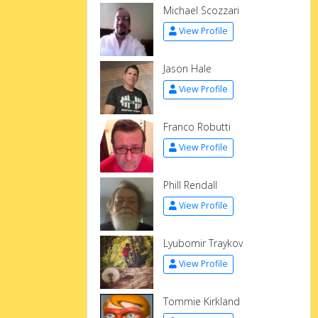
Michael Scozzari
View Profile
Jason Hale
View Profile
Franco Robutti
View Profile
Phill Rendall
View Profile
Lyubomir Traykov
View Profile
Tommie Kirkland